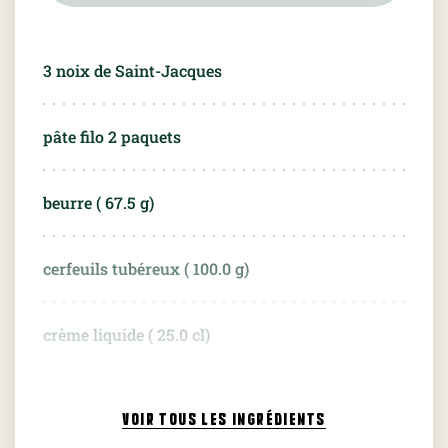
3
noix de Saint-Jacques
pâte filo 2 paquets
beurre (
67.5
g)
cerfeuils tubéreux (
100.0
g)
crème liquide (
25.0
cl)
marrons cuits vapeur (
100.0
g)
VOIR TOUS
LES INGRÉDIENTS