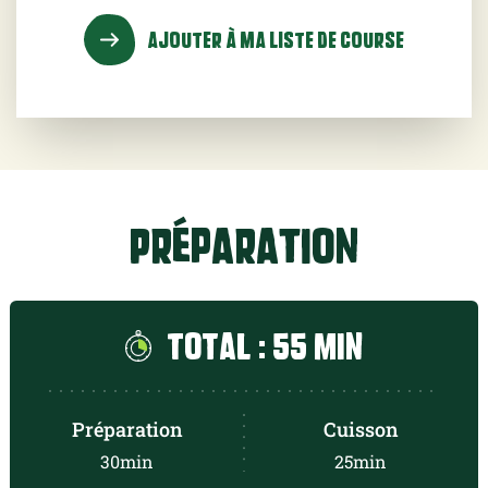
bouillon de volaille (
50.0
cl)
AJOUTER À MA LISTE DE COURSE
sel fin (
0.5
g)
0.75
citron caviar
Préparation
1 citron jaune
1 citron vert
Total : 55 min
0.25
pomelo(s)
Préparation
Cuisson
1 botte d'estragon
30min
25min