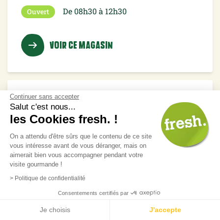
De 08h30 à 12h30
Ouvert
VOIR CE MAGASIN
Continuer sans accepter
Beauzelle
Salut c'est nous...
les Cookies fresh. !
Rue de Juncassa
31700 BEAUZELLE
On a attendu d'être sûrs que le contenu de ce site
vous intéresse avant de vous déranger, mais on
De 08h30 à 12h30
Ouvert
aimerait bien vous accompagner pendant votre
visite gourmande !
> Politique de confidentialité
VOIR CE MAGASIN
Consentements certifiés par
Je choisis
J'accepte