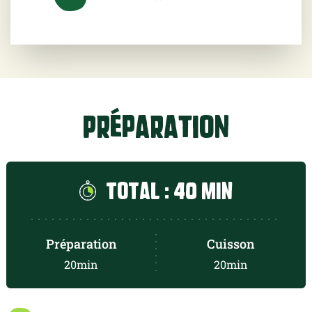
filet d'huile d'olive
une poignée de jeunes pousses
Préparation
sel et poivre du moulin
Total : 40 min
Préparation
Cuisson
20min
20min