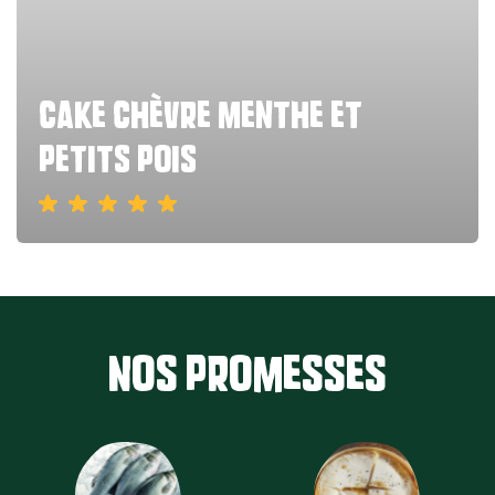
cake chèvre menthe et
petits pois
Nos promesses