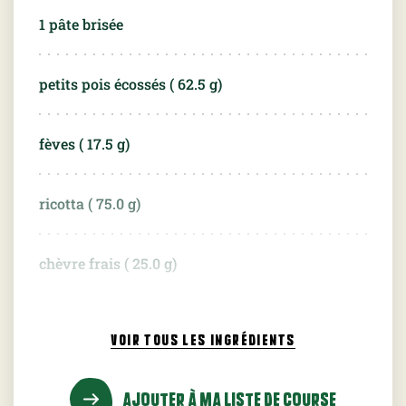
1 pâte brisée
petits pois écossés (
62.5
g)
fèves (
17.5
g)
ricotta (
75.0
g)
chèvre frais (
25.0
g)
quelques brins d'aneth
VOIR TOUS
LES INGRÉDIENTS
le zeste d'un citron
AJOUTER À MA LISTE DE COURSE