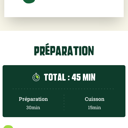
eau tiède (
70.0
g)
1 filet de miel
Préparation
Total : 45 min
Préparation
Cuisson
30min
15min