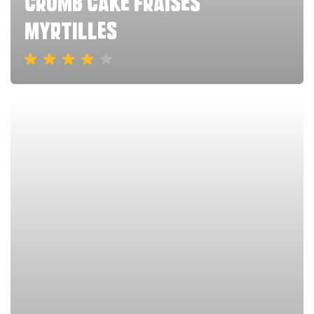
crumb cake fraises
myrtilles