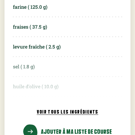
farine (
125.0
g)
fraises (
37.5
g)
levure fraîche (
2.5
g)
sel (
1.8
g)
huile d'olive (
10.0
g)
fromage frais (
75.0
g)
VOIR TOUS
LES INGRÉDIENTS
crème fraîche (
1.0
c. à c.)
AJOUTER À MA LISTE DE COURSE