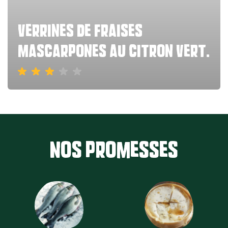
verrines de fraises
mascarpones au citron vert.
Nos promesses