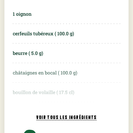
1 oignon
cerfeuils tubéreux (
100.0
g)
beurre (
5.0
g)
châtaignes en bocal (
100.0
g)
bouillon de volaille (
17.5
cl)
crème liquide entière (
5.0
cl)
VOIR TOUS
LES INGRÉDIENTS
crème liquide légère (
2.5
cl)