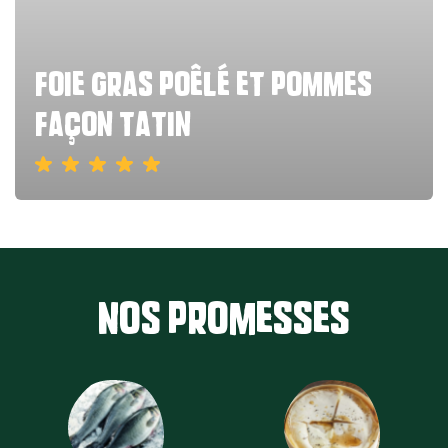
foie gras poêlé et pommes
façon tatin
Nos promesses