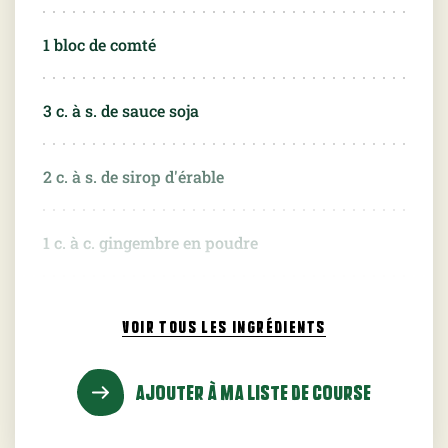
1 bloc de comté
3 c. à s. de sauce soja
2 c. à s. de sirop d'érable
1 c. à c. gingembre en poudre
2 c. à s. d'huile de sésame
VOIR TOUS
LES INGRÉDIENTS
graines de sésame (
7.5
g)
AJOUTER À MA LISTE DE COURSE