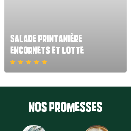
salade printanière
encornets et lotte
Nos promesses