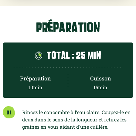
0.25
pâte à pizza
Préparation
1 pincée de fleur de sel
1 filet d'huile d'olive
Total : 25 min
Préparation
Cuisson
10min
15min
Rincez le concombre à l’eau claire.
Coupez-le en
01
deux dans le sens de la
longueur et retirez les
graines en vous
aidant d’une cuillère.