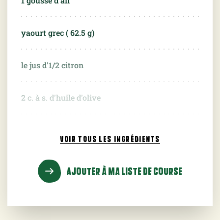
1 gousse d'ail
yaourt grec (
62.5
g)
le jus d'1/2 citron
2 c. à s. d'huile d'olive
1 c. à s. de menthe hachée
VOIR TOUS
LES INGRÉDIENTS
1 c. à s. d'aneth hachée
AJOUTER À MA LISTE DE COURSE
1 pincée de piment d'Espelette