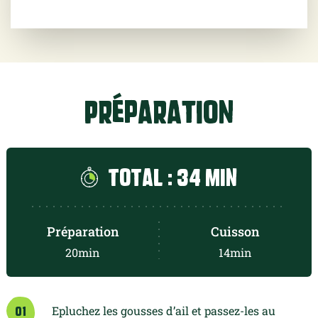
1
oeuf(s)
wakamé (
30.0
g)
Préparation
nouilles asiatiques (
100.0
g)
jeunes pousses d'épinards (
12.5
g)
Total : 34 min
Préparation
Cuisson
20min
14min
Epluchez les gousses d’ail et passez-les au
01