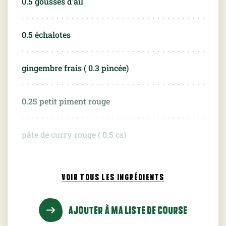
0.5
gousses d'ail
0.5
échalotes
gingembre frais (
0.3
pincée)
0.25
petit piment rouge
pâte de curry rouge (
0.5
cs)
bouillon de légumes (
0.5
L)
VOIR TOUS
LES INGRÉDIENTS
lait de coco (
5.0
cl)
AJOUTER À MA LISTE DE COURSE