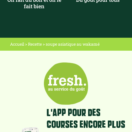
fait bien
Accueil
>
Recette
>
soupe asiatique au wakamé
L'app pour des
courses encore plus