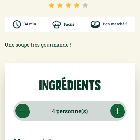
34 min
Facile
Bon marché €
Une soupe très gourmande !
Ingrédients