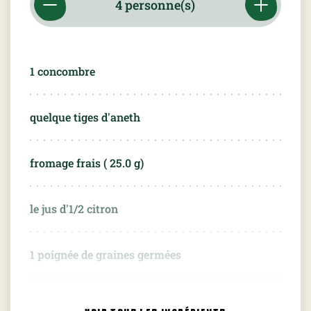
1 concombre
quelque tiges d'aneth
fromage frais (
25.0
g)
le jus d'1/2 citron
1 poignée de graines germées
thon en boîte (
35.0
g)