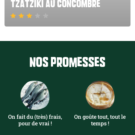
tzatzíki au concombre
Nos promesses
On fait du (très) frais,
On goûte tout, tout le
pour de vrai !
temps !