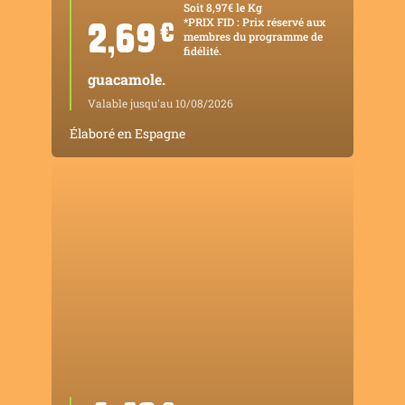
Soit 8,97€ le Kg
*PRIX FID : Prix réservé aux
2,69
¤
membres du programme de
fidélité.
guacamole.
Valable jusqu'au 10/08/2026
Élaboré en Espagne