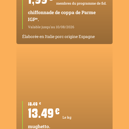
membres du programme de fid.
chiffonnade de coppa de Parme
IGP*.
Valable jusqu'au 10/08/2026
Élaborée en Italie porc origine Espagne
18.49
¤
13.49
¤
Le kg
mughetto.