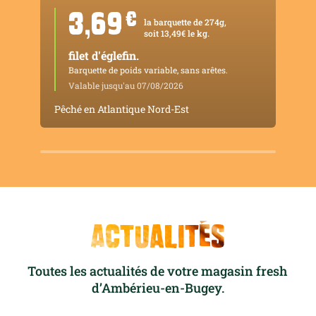
3,69
¤
la barquette de 274g,
soit 13,49€ le kg.
filet d'églefin.
Barquette de poids variable, sans arêtes.
Valable jusqu'au 07/08/2026
Pêché en Atlantique Nord-Est
Actualités
Toutes les actualités de votre magasin fresh
d’Ambérieu-en-Bugey.