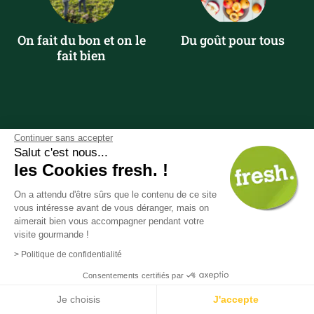
On fait du bon et on le
Du goût pour tous
fait bien
Continuer sans accepter
Accueil
>
Crèmerie
Salut c'est nous...
les Cookies fresh. !
On a attendu d'être sûrs que le contenu de ce site
vous intéresse avant de vous déranger, mais on
aimerait bien vous accompagner pendant votre
visite gourmande !
> Politique de confidentialité
Consentements certifiés par
Je choisis
J'accepte
L'app pour des