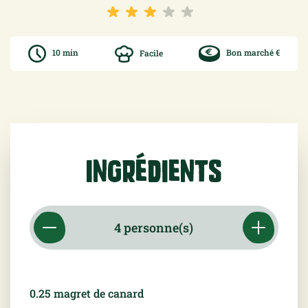
10 min
Facile
Bon marché €
Ingrédients
0.25
magret de canard